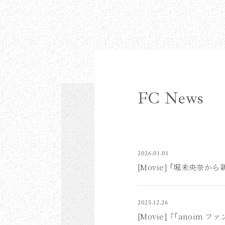
FC News
2026.01.01
[Movie] 「堀未央奈か
2025.12.26
[Movie] 『「anoim 