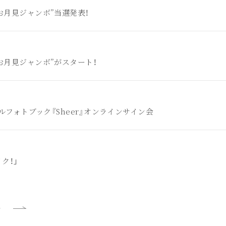
”お月見ジャンボ”当選発表！
”お月見ジャンボ”がスタート！
ジタルフォトブック『Sheer』オンラインサイン会
イク！」
5