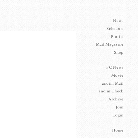
News
Schedule
Profile
Mail Magazine
Shop
FC News
Movie
anoim Mail
anoim Check
Archive
Join
Login
Home