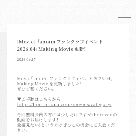
News
Schedule
[Movie] 「anoim ファンクラブイベント
2026.04」Making Movie 更新！
Profile
Mail Magazine
2026.06.17
Shop
Movie「anoim ファンクラブイベント 2026.04」
Making Movie を更新しました！
ぜひご覧ください。
▼ご視聴はこちらから
https://hori-miona.com/movies/category/
FC News
今回無料会員の方には少しだけですがshort ver.の
動画をお届けします！
Movie
全編見たい！という方はぜひこの機会にご入会くだ
さい。
anoim Mail