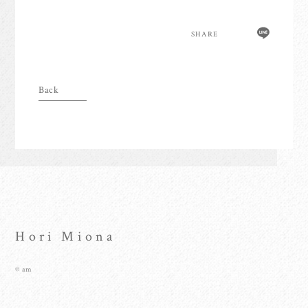
anoim Check
Archive
SHARE
Join
Login
Home
Hori Miona
© am