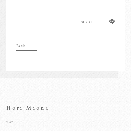
anoim Check
Archive
SHARE
Join
Login
Home
Hori Miona
© am