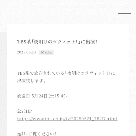
News
Schedule
TBS系「夜明けのラヴィット！」に出演！
Profile
2025.05.23
Media
Mail Magazine
Shop
TBS系で放送されている「夜明けのラヴィット！」に
出演致します。
放送日:5月24日（土）5:45-
FC News
公式HP
https://www.tbs.co.jp/tv/20250524_782D.html
Movie
anoim Mail
是非、ご覧ください！