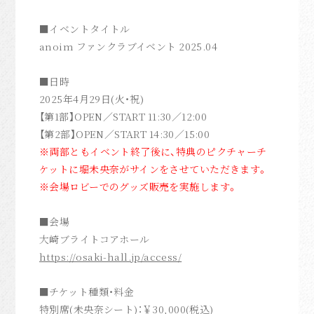
Movie
■イベントタイトル
anoim Mail
anoim ファンクラブイベント 2025.04
anoim Check
■日時
Archive
2025年4月29日(火・祝)
Join
【第1部】OPEN／START 11:30／12:00
【第2部】OPEN／START 14:30／15:00
Login
※両部ともイベント終了後に、特典のピクチャーチ
ケットに堀未央奈がサインをさせていただきます。
※会場ロビーでのグッズ販売を実施します。
Home
■会場
大崎ブライトコアホール
https://osaki-hall.jp/access/
■チケット種類・料金
特別席(未央奈シート)：￥30,000(税込)