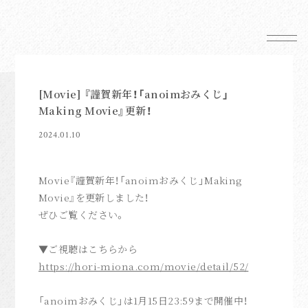
News
Schedule
[Movie] 『謹賀新年！「anoimおみくじ」
Making Movie』更新！
Profile
2024.01.10
Mail Magazine
Shop
Movie『謹賀新年！「anoimおみくじ」Making
Movie』を更新しました！
ぜひご覧ください。
▼ご視聴はこちらから
FC News
https://hori-miona.com/movie/detail/52/
Movie
「anoimおみくじ」は1月15日23:59まで開催中！