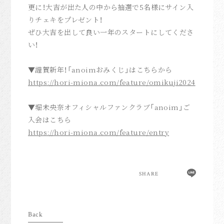
anoim Mail
更に！大吉が出た人の中から抽選で5名様にサイン入
anoim Check
りチェキをプレゼント！
ぜひ大吉を出して良い一年のスタートにしてくださ
Archive
い！
Join
Login
▼謹賀新年！「anoimおみくじ」はこちらから
https://hori-miona.com/feature/omikuji2024
Home
▼堀未央奈オフィシャルファンクラブ「anoim」ご
入会はこちら
https://hori-miona.com/feature/entry
SHARE