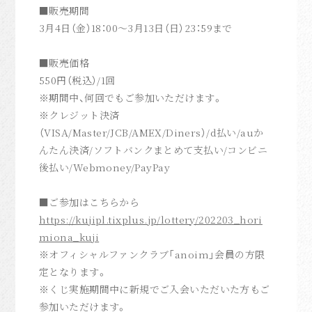
■販売期間
Movie
3
月
4
日（金）
18
：
00
～
3
月
13
日（日）
23
：
59
まで
anoim Mail
■販売価格
anoim Check
550
円（税込）
/1
回
Archive
※期間中、何回でもご参加いただけます。
※クレジット決済
Join
（
VISA/Master/JCB/AMEX/Diners
）
/
d払い
/au
か
Login
んたん決済
/
ソフトバンクまとめて支払い
/
コンビニ
後払い
/Webmoney/PayPay
Home
■ご参加はこちらから
https://kujipl.tixplus.jp/lottery/202203_hori
miona_kuji
※オフィシャルファンクラブ「
anoim
」会員の方限
定となります。
※くじ実施期間中に新規でご入会いただいた方もご
参加いただけます。