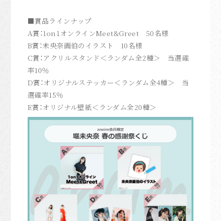
■賞品ラインナップ
A
賞：
1on1
オンライン
Meet&Greet
50
名様
B
賞：未央奈画伯のイラスト
10
名様
C
賞：アクリルスタンド＜ランダム全
2
種＞ 当選確
率
10
％
D
賞：オリジナルステッカー＜ランダム全
4
種＞ 当
選確率
15
％
E
賞：オリジナル壁紙＜ランダム全
20
種＞