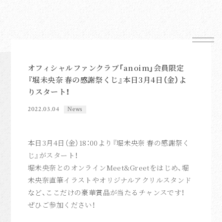
オフィシャルファンクラブ「anoim」会員限定
『堀未央奈 春の感謝祭くじ』本日3月4日（金）よ
News
りスタート！
Schedule
2022.03.04
News
Profile
Mail Magazine
本日
3
月
4
日（金）
18
：
00
より『堀未央奈 春の感謝祭く
Shop
じ』がスタート！
堀未央奈とのオンライン
Meet&Greet
をはじめ、堀
未央奈直筆イラストやオリジナルアクリルスタンド
など、ここだけの豪華賞品が当たるチャンスです！
ぜひご参加ください！
FC News