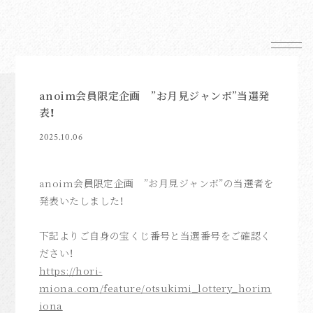
News
anoim会員限定企画 ”お月見ジャンボ”当選発
Schedule
表！
Profile
2025.10.06
Mail Magazine
Shop
anoim会員限定企画 ”お月見ジャンボ”の当選者を
発表いたしました！
下記よりご自身の宝くじ番号と当選番号をご確認く
ださい！
https://hori-
FC News
miona.com/feature/otsukimi_lottery_horim
iona
Movie