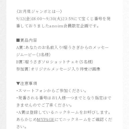
anoim Mail
〈お月見ジャンボとは…〉
anoim Check
9/12(金)18:00～9/30(火)23:59にて宝くじ番号を発
番しておりましたanoim会員限定企画です。
Archive
Join
■賞品内容
Login
A賞：あなたのお名前入り!堀うさぎからのメッセー
ジムービー（3名様）
B賞：堀うさぎソロショットチェキ（5名様）
Home
参加賞：オリジナルメッセージ入り待受け画像
▼注意事項
・スマートフォンからご参加ください。
・発番される番号はお1人様一つまでとなり指定はで
きませんのでご了承ください。
・A賞は登録しているニックネームをお呼びします。
あらかじめ
MYPAGE
にてニックネームをご確認くだ
さい。