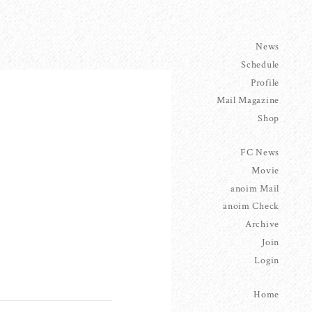
News
Schedule
Profile
Mail Magazine
Shop
FC News
Movie
anoim Mail
anoim Check
Archive
Join
Login
Home