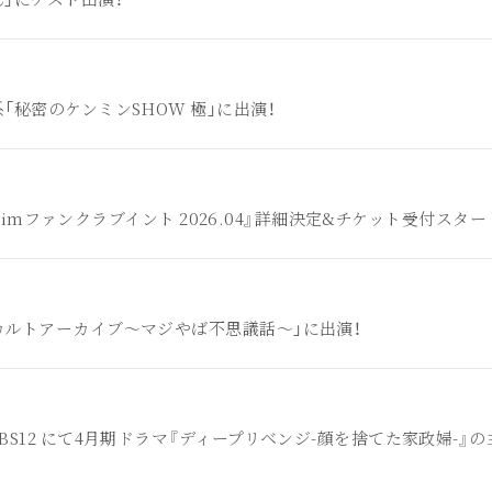
「秘密のケンミンSHOW 極」に出演！
anoimファンクラブイント 2026.04』詳細決定&チケット受付スター
カルトアーカイブ～マジやば不思議話～」に出演！
BS12 にて4月期ドラマ『ディープリベンジ-顔を捨てた家政婦-』の