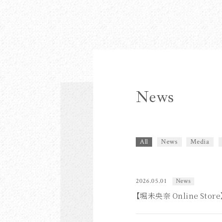
News
All
News
Media
2026.05.01
News
【堀未央奈 Online S