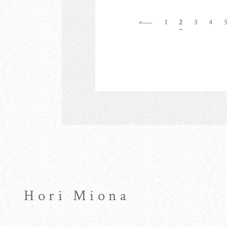
1
2
3
4
Hori Miona