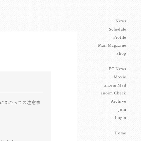
News
Schedule
Profile
Mail Magazine
Shop
FC News
Movie
anoim Mail
anoim Check
Archive
録にあたっての注意事
Join
Login
Home