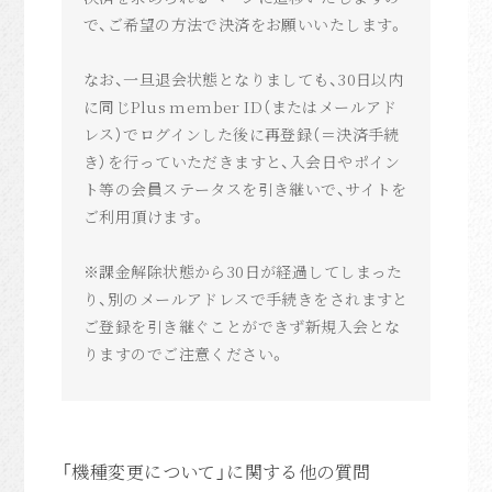
Movie
で、ご希望の方法で決済をお願いいたします。
anoim Mail
anoim Check
なお、一旦退会状態となりましても、30日以内
に同じPlus member ID（またはメールアド
Archive
レス）でログインした後に再登録（＝決済手続
Join
き）を行っていただきますと、入会日やポイン
ト等の会員ステータスを引き継いで、サイトを
Login
ご利用頂けます。
Home
※課金解除状態から30日が経過してしまった
り、別のメールアドレスで手続きをされますと
ご登録を引き継ぐことができず新規入会とな
りますのでご注意ください。
「機種変更について」に関する他の質問