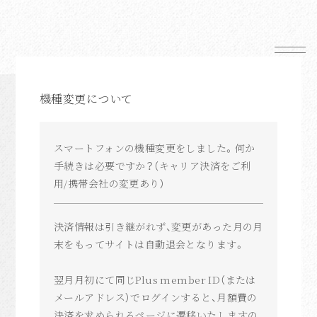
News
機種変更について
Schedule
Profile
スマートフォンの機種変更をしました。何か
手続きは必要ですか？（キャリア決済をご利
Mail Magazine
用/携帯会社の変更あり）
Shop
決済情報は引き継がれず、変更があった月の月
末をもってサイトは自動退会となります。
翌月月初にて同じPlus member ID（または
FC News
メールアドレス）でログインすると、月額費の
決済を求められるページに遷移いたしますの