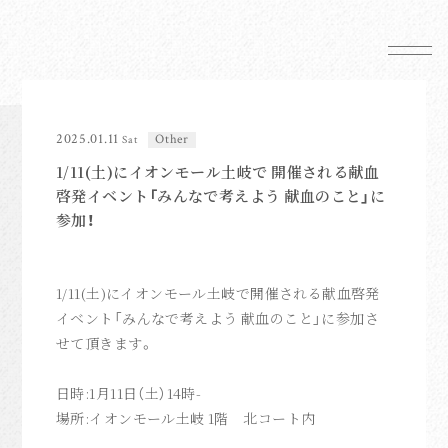
News
Schedule
2025.01.11
Other
Sat
Profile
1/11(土)にイオンモール土岐で 開催される献血
Mail Magazine
啓発イベント「みんなで考えよう 献血のこと」に
参加！
Shop
1/11(土)
にイオンモール土岐で開催される献血啓発
イベント「
みんなで考えよう 献血のこと」に参加さ
せて頂きます。
FC News
日時:1月11日（土）14時-
Movie
場所:イオンモール
土岐 1階
北コート内
anoim Mail