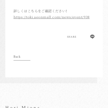
anoim Check
詳しくはこちらをご確認ください！
Archive
https://toki.aeonmall.com/
news/event/938
Join
Login
SHARE
Home
Hori Miona